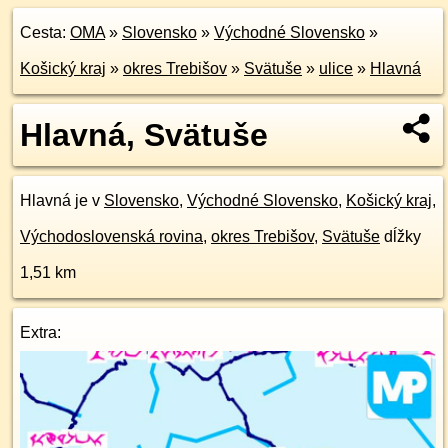
Cesta:
OMA
»
Slovensko
»
Východné Slovensko
»
Košický kraj
»
okres Trebišov
»
Svätuše
»
ulice
»
Hlavná
Hlavná, Svätuše
Hlavná je v
Slovensko
,
Východné Slovensko
,
Košický kraj
,
Východoslovenská rovina
,
okres Trebišov
,
Svätuše
dĺžky
1,51 km
Extra: