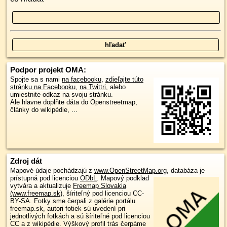
Podpor projekt OMA:
Spojte sa s nami
na facebooku
,
zdieľajte túto
stránku na Facebooku
,
na Twittri
, alebo
umiestnite odkaz na svoju stránku.
Ale hlavne doplňte dáta do Openstreetmap,
články do wikipédie, ...
Zdroj dát
Mapové údaje pochádzajú z
www.OpenStreetMap.org
, databáza je
prístupná pod licenciou
ODbL
.
Mapový podklad
vytvára a aktualizuje
Freemap Slovakia
(www.freemap.sk)
, šíriteľný pod licenciou CC-
BY-SA. Fotky sme čerpali z galérie portálu
freemap.sk, autori fotiek sú uvedení pri
jednotlivých fotkách a sú šíriteľné pod licenciou
CC a z wikipédie. Výškový profil trás čerpáme