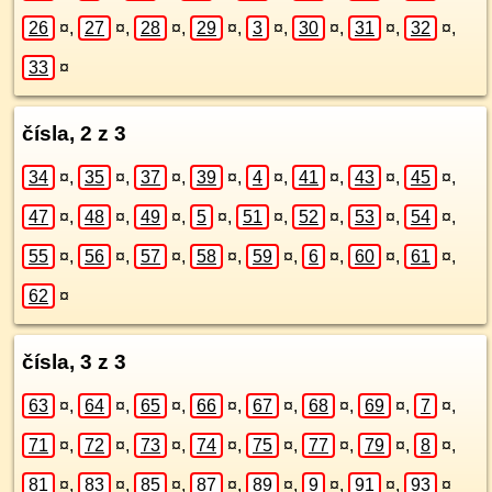
26
¤
,
27
¤
,
28
¤
,
29
¤
,
3
¤
,
30
¤
,
31
¤
,
32
¤
,
33
¤
čísla, 2 z 3
34
¤
,
35
¤
,
37
¤
,
39
¤
,
4
¤
,
41
¤
,
43
¤
,
45
¤
,
47
¤
,
48
¤
,
49
¤
,
5
¤
,
51
¤
,
52
¤
,
53
¤
,
54
¤
,
55
¤
,
56
¤
,
57
¤
,
58
¤
,
59
¤
,
6
¤
,
60
¤
,
61
¤
,
62
¤
čísla, 3 z 3
63
¤
,
64
¤
,
65
¤
,
66
¤
,
67
¤
,
68
¤
,
69
¤
,
7
¤
,
71
¤
,
72
¤
,
73
¤
,
74
¤
,
75
¤
,
77
¤
,
79
¤
,
8
¤
,
81
¤
,
83
¤
,
85
¤
,
87
¤
,
89
¤
,
9
¤
,
91
¤
,
93
¤