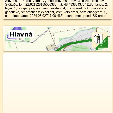
Slovensko
,
Košický kraj
,
Východoslovenská rovina
,
okres Trebišov
,
Svätuše
, lon: 21.921328185096385, lat: 48.43380437541189, lanes: 2,
layer: 1, bridge: yes, abutters: residential, maxspeed: 50, oma:sekcia:
genericke, smoothness: excellent, osm version: 9, osm changeset: 0,
osm timestamp: 2024 05 02T17:00:46Z, source:maxspeed: SK:urban,