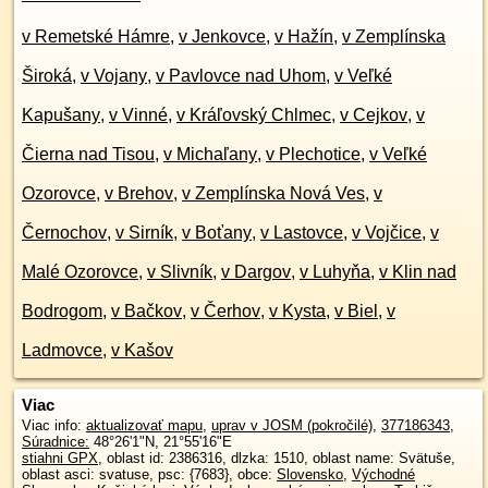
v Remetské Hámre
,
v Jenkovce
,
v Hažín
,
v Zemplínska
Široká
,
v Vojany
,
v Pavlovce nad Uhom
,
v Veľké
Kapušany
,
v Vinné
,
v Kráľovský Chlmec
,
v Cejkov
,
v
Čierna nad Tisou
,
v Michaľany
,
v Plechotice
,
v Veľké
Ozorovce
,
v Brehov
,
v Zemplínska Nová Ves
,
v
Černochov
,
v Sirník
,
v Boťany
,
v Lastovce
,
v Vojčice
,
v
Malé Ozorovce
,
v Slivník
,
v Dargov
,
v Luhyňa
,
v Klin nad
Bodrogom
,
v Bačkov
,
v Čerhov
,
v Kysta
,
v Biel
,
v
Ladmovce
,
v Kašov
Viac
Viac info:
aktualizovať mapu
,
uprav v JOSM (pokročilé)
,
377186343
,
Súradnice:
48°26'1"N
,
21°55'16"E
stiahni GPX
, oblast id: 2386316, dlzka: 1510, oblast name: Svätuše,
oblast asci: svatuse, psc: {7683}, obce:
Slovensko
,
Východné