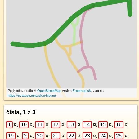
Podkladové dáta ©
OpenStreetMap
vrstva
Freemap.sk
, viac na
300 m
https://svatuse.oma.sk/u/hlavna
čísla, 1 z 3
1
¤
,
10
¤
,
11
¤
,
12
¤
,
13
¤
,
14
¤
,
15
¤
,
16
¤
,
19
¤
,
2
¤
,
20
¤
,
21
¤
,
22
¤
,
23
¤
,
24
¤
,
25
¤
,