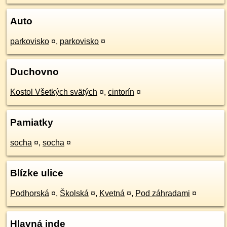
Auto
parkovisko
¤
,
parkovisko
¤
Duchovno
Kostol Všetkých svätých
¤
,
cintorín
¤
Pamiatky
socha
¤
,
socha
¤
Blízke ulice
Podhorská
¤
,
Školská
¤
,
Kvetná
¤
,
Pod záhradami
¤
Hlavná inde